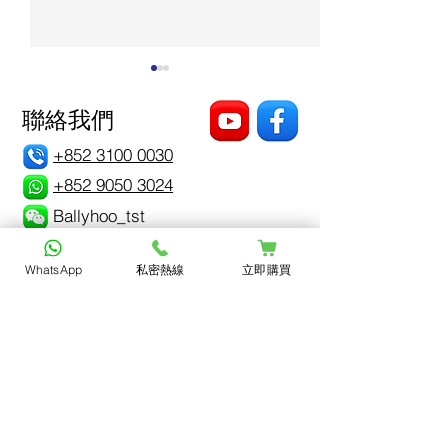
聯絡我們
+852 3100 0030
+852 9050 3024
Ballyhoo_tst
私密異味＝感染念珠菌？5
每逢經期前後，
招遠離私密困擾，找回清
出分泌物？
WhatsApp
私密熱線
立即購買
爽自在
姓名 *
電郵 *
查詢問題