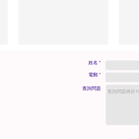
姓名 *
電郵 *
查詢問題
私密異味＝感染念珠菌？5招
每逢
遠離私密困擾，找回清爽自在
泌物