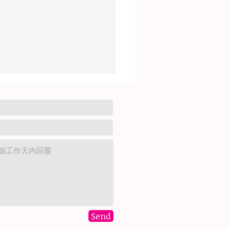
經期前後，私密處湧出分
？
Send