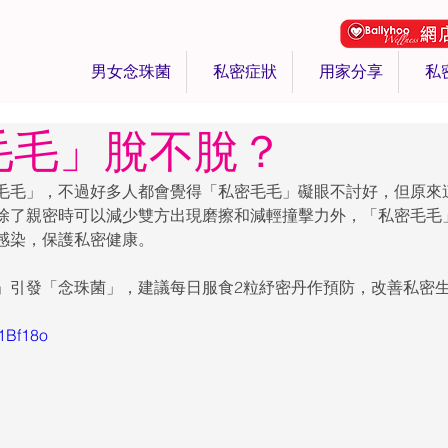
男女念珠菌
私密症狀
用家分享
私
毛毛」脫不脫？
毛毛」，不過好多人都會覺得「私密毛毛」礙眼不討好，但原來
除了親密時可以減少雙方出現磨擦和減輕撞擊力外，「私密毛毛
感染，保護私密健康。
」引發「念珠菌」，建議每日服食2粒紓密丹作預防，改善私密
R1Bf18o