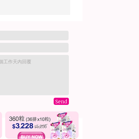
經期前後，私密處湧出分
？
Send