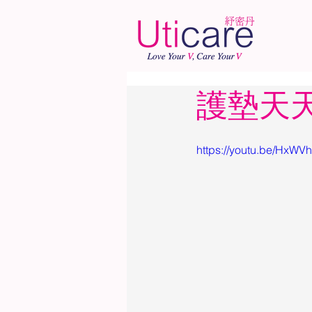
護墊天
https://youtu.be/HxW