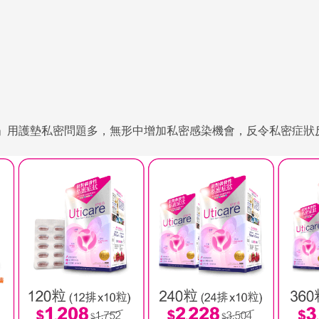
」用護墊私密問題多，無形中增加私密感染機會，反令私密症狀