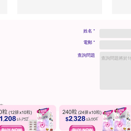
姓名 *
電郵 *
查詢問題
私密異味＝感染念珠菌？5招
每逢
遠離私密困擾，找回清爽自在
泌物
所有