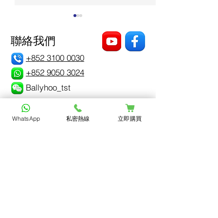
聯絡我們
+852 3100 0030
+852 9050 3024
Ballyhoo_tst
私密異味＝感染念珠菌？5
每逢經期前後，
招遠離私密困擾，找回清
出分泌物？
爽自在
WhatsApp
私密熱線
立即購買
姓名 *
電郵 *
查詢問題