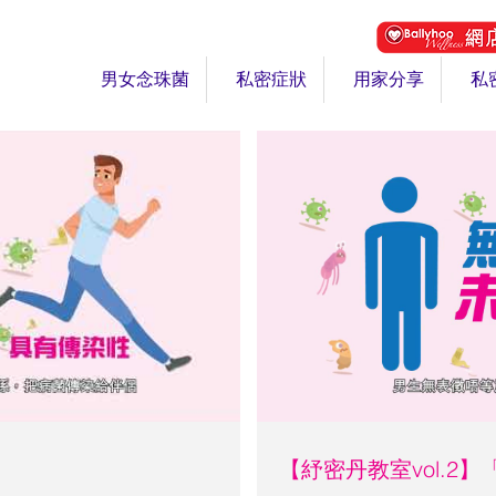
男女念珠菌
私密症狀
用家分享
私
【紓密丹教室vol.2