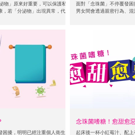
面對「念珠菌」不停覆發困
康，若「分泌物」出現異常，代表
男女間會透過親密行為、混
腐渣，更要小心交叉感染另一半，
果另一半感染「念珠菌」，
「念珠菌」困擾。 【Uticare
學會」醫護會員真人測試實證，有
時經日本及香港雙驗證，即日殺滅大
紓密丹」天然無西藥配方，男女同
？
念珠菌嗜糖！愈甜愈
發困擾，明明已經注重個人衛生，
起床後一杯小紅莓汁、配上