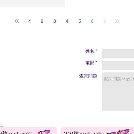
接受浸溫泉的最大考驗，就是將身上
留下胸圍或內褲作最後防守），如
2
3
4
5
6
亦不能帶進浴場內。 Step 2
順入浴場。根據日本禮儀，進入浸池
是先沖涼。此時妳可用提供的小毛
排小櫈的位置)，由頭到腳清潔一
好涼便可進浸池。通常池旁都設有小木
姓名 *
淋身目的一是先讓身體適應池水溫
電郵 *
分不同，淋身可將先前的泉水殘留
淋身後，可先將半身浸進池內適應一
查詢問題
溫差容易對心肺造成刺激，長期病
至及肩位置，但千萬別浸到頸部以
息。...
所有