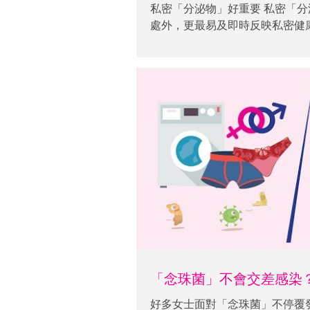
私密「分泌物」好重要 私密「分泌物」原來好重要，可以保護私密
處外，更最易及即時反映私密健
私密健康響起警號。私密出現豆
記住與伴侶一同接受療程，杜絕交叉
紓密丹】是市場唯一「香港醫護
效改善私密症狀高達97%。同
腸杆菌及念珠菌高達99%*！「
服，向「念珠菌」困擾說不！
「念珠菌」不會交差感染
好多女士面對「念珠菌」不停覆