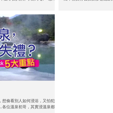
」是恐怖事！
接觸到惡菌，就會跌入「尿
所普遍乾淨？見塊廁板立立
所如戰場，女仔想保護自己又有咩計？ 怕廁
撃－用紙巾鋪滿廁板！方法
卷紙已暴露在廁格多時，又是否真‧乾淨
好多女仔都會用呢個方法，
彈的水花更會直達私密部位
天開始鍛鍊腰力了。 不少商場廁格都設有消毒噴劑，亦有人自備
消毒酒精，用作清潔廁板。
度有限，即使抹上數分鐘，亦未必
術，還不如集各家大乘：先
備紙巾，避免使廁格內的卷
好自己，加強私密部位嘅抵
，想偷看別人如何浸浴，又怕犯規
…各位溫泉初哥，其實浸溫泉都離
情享受溫泉之樂了！ Step 1大