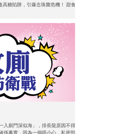
進高糖陷阱，引爆念珠菌危機！ 甜食誘
一種， 糖分不單使念珠菌變得更具攻擊
以驚人速度繁殖 ，一發不可收拾。要
糖分，抑制念珠菌生長。 此外，念珠
保護念珠菌不被免疫細胞的攻擊，令念
生物薄膜，正由糖分造成！ 因此食用糖
 偽健康「糖衣陷阱」 念珠菌喜歡吃
取過量糖分，等同壯大念珠菌的惡勢
會埋下覆發危機！ 乳酪一直被視為健
會選擇食用作自然療法。然而，消委會
含量接近一罐可樂！ 每100g的原味
6g糖分 。 一杯有機無添加糖的紅莓
 小心魔鬼在細節！以德國有機無添加糖
l已含12g糖分 ，差不多等於世衛建議成
(25g)！ 消委會指出，本港發售的穀
一入廁門深似海」，排長龍原因不得而
確係事實，因為一個唔小心，私密部位