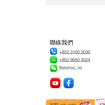
方脫光光 初入更衣室，妳便要
所有衣服脫掉（是所有！別妄想
果是頭髮及肩就必須束起，大型毛巾
徹底洗白白 脫光後便可名正言
前須先將身上污垢清洗乾淨，即
巾，走進沖涼處(通常是鏡前有一
番。 Step 3 浸前先淋身 沖
聯絡我們
盆，予人盛載泉水作淋身之用。
度，二是因為每個浸池的泉水成
+852 3100 0030
沖走。 Step 4 漸進式浸泡 
+852 9050 3024
下。這個步驟尤其重要，因為大
Ballyhoo_tst
患者要多加留意；及後可慢慢浸
上位置。如覺得太熱，可上水稍作休
COPYRIGHT© 2025 uticare.com.hk 版權