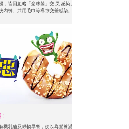
擾，皆因忽略「念珠菌」交 叉 感染。
洗內褲、共用毛巾等導致交差感染。若
記住與伴侶一同接受療程。
惡！
有機乳酪及穀物早餐，便以為營養滿