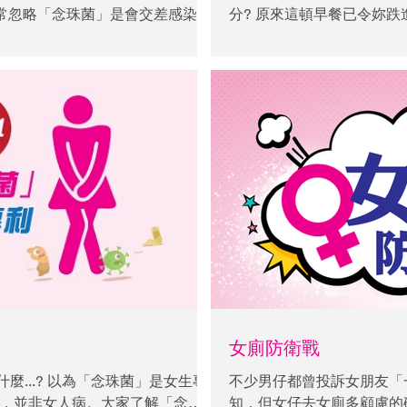
常忽略「念珠菌」是會交差感染
分? 原來這頓早餐已令妳跌
洗內褲、共用毛巾等都會導致「念
發念珠菌 念珠菌屬於真菌
染「念珠菌」，記住與伴侶一同接
性，更助長念珠菌在私密處
解決念珠菌，首要減少吸收
菌有一層生物薄膜作屏障，
珠菌難以消滅。 此可惡的
分會令念珠菌更難以消滅！
糖，如我們持續在飲食上攝
力，令其變得難以對付，更
康食品，不少念珠菌患者都
指出一杯原味加糖乳酪，糖分
無添加糖的乳酪竟含高達5.
汁，便不用擔心糖分超標?
的紅莓汁為例， 一杯250m
人可每天攝取糖分上限的一半 
女廁防衛戰
麼...? 以為「念珠菌」是女生專
不少男仔都曾投訴女朋友「
有，並非女人病。大家了解「念珠
知，但女仔去女廁多顧慮的