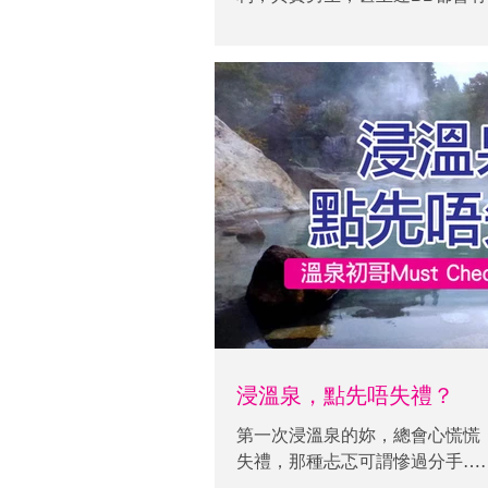
菌」更多，不要再以為「念珠菌
浸溫泉，點先唔失禮？
第一次浸溫泉的妳，總會心慌慌
失禮，那種忐忑可謂慘過分手…
不開以下五大要點，懂得後便可以盡