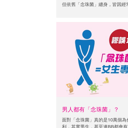
但依舊「念珠菌」纏身，皆因經
的。男女間會透過親密行為、混
珠菌」交差感染。若果另一半感
受療程。
男人都有「念珠菌」？
面對「念珠菌」真的是10萬個為什
利，其實男生，甚至連BB都會